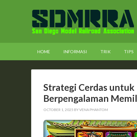
HOME
INFORMASI
TRIK
TIPS
Strategi Cerdas untu
Berpengalaman Memili
OCTOBER 1, 2025
BY
VENA PHANTOM