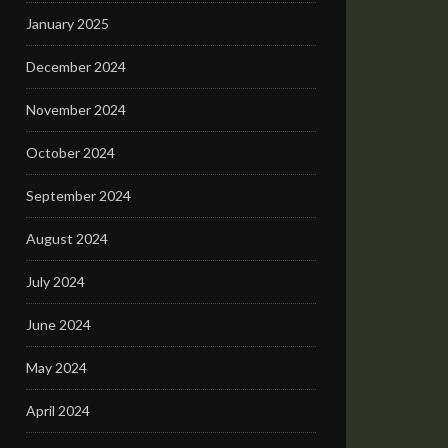
January 2025
December 2024
November 2024
October 2024
September 2024
August 2024
July 2024
June 2024
May 2024
April 2024