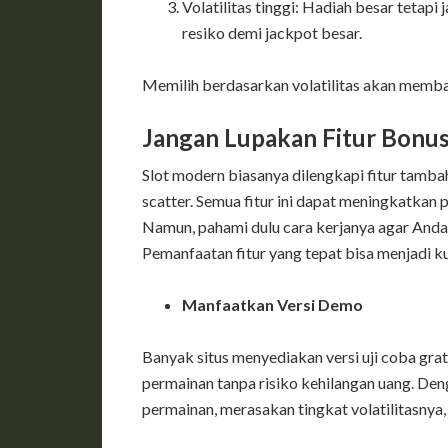
Volatilitas tinggi: Hadiah besar tetap
resiko demi jackpot besar.
Memilih berdasarkan volatilitas akan memba
Jangan Lupakan Fitur Bonu
Slot modern biasanya dilengkapi fitur tambaha
scatter. Semua fitur ini dapat meningkatka
Namun, pahami dulu cara kerjanya agar Anda 
Pemanfaatan fitur yang tepat bisa menjadi 
Manfaatkan Versi Demo
Banyak situs menyediakan versi uji coba gra
permainan tanpa risiko kehilangan uang. D
permainan, merasakan tingkat volatilitasnya,