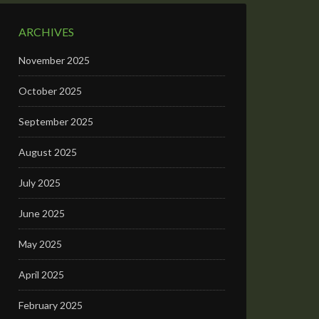
ARCHIVES
November 2025
October 2025
September 2025
August 2025
July 2025
June 2025
May 2025
April 2025
February 2025