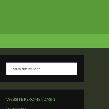
WEBSITE REKOMENDASI 1
Mustang303