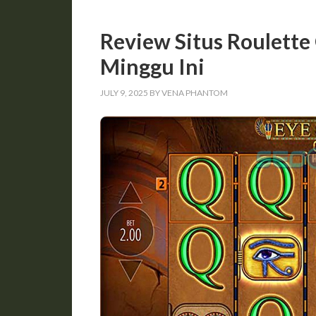
Review Situs Roulette 
Minggu Ini
JULY 9, 2025
BY
VENA PHANTOM