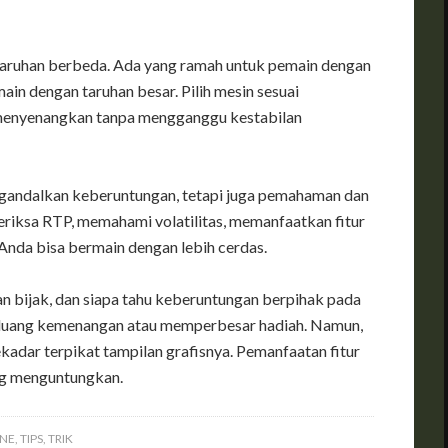
 taruhan berbeda. Ada yang ramah untuk pemain dengan
ain dengan taruhan besar. Pilih mesin sesuai
 menyenangkan tanpa mengganggu kestabilan
ngandalkan keberuntungan, tetapi juga pemahaman dan
eriksa RTP, memahami volatilitas, memanfaatkan fitur
Anda bisa bermain dengan lebih cerdas.
n bijak, dan siapa tahu keberuntungan berpihak pada
peluang kemenangan atau memperbesar hadiah. Namun,
kadar terpikat tampilan grafisnya. Pemanfaatan fitur
ng menguntungkan.
INE
,
TIPS
,
TRIK