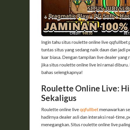
Ingin tahu situs roulette online live
qqfullbet
tuntas situs yang sedang naik daun dan jad
luar biasa. Dengan tampilan live dealer yang
jika situs roulette online live ini ramai dib
bahas selengkapnya!
Roulette Online Live: 
Sekaligus
Roulette online live
qqfullbet
menawarkan sen
hadirnya dealer asli dan interaksi real-time
menegangkan. Situs roulette online live pal