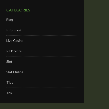
CATEGORIES
Blog
Informasi
Live Casino
RTP Slots
Slot
Slot Online
Tips
Trik