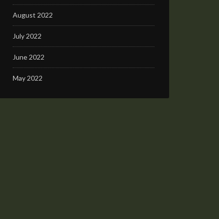
August 2022
July 2022
June 2022
May 2022