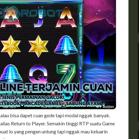
 kalau bisa dapet cuan gede tapi modal nggak banyak.
 alias Return to Player. Semakin tinggi RTP suatu Game
buat lo yang pengen untung tapi nggak mau keluarin