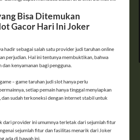
 yang Bisa Ditemukan
lot Gacor Hari Ini Joker
adir sebagai salah satu provider judi taruhan online
ran perjudian. Hal ini tentunya membuktikan, bahwa
an dan kenyamanan bagi pengguna.
game – game taruhan judi slot hanya perlu
ermainnya, setiap pemain hanya tinggal menyiapkan
 dan sudah terkoneksi dengan internet stabil untuk
k dari provider ini umumnya terletak dari sejumlah fitur
enai sejumlah fitur dan fasilitas menarik dari Joker
g ada di bawah ini.