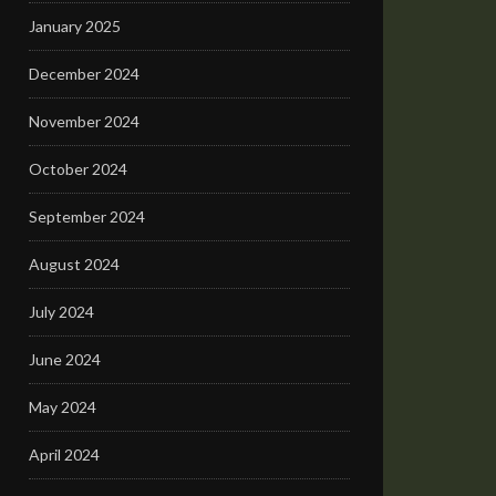
January 2025
December 2024
November 2024
October 2024
September 2024
August 2024
July 2024
June 2024
May 2024
April 2024