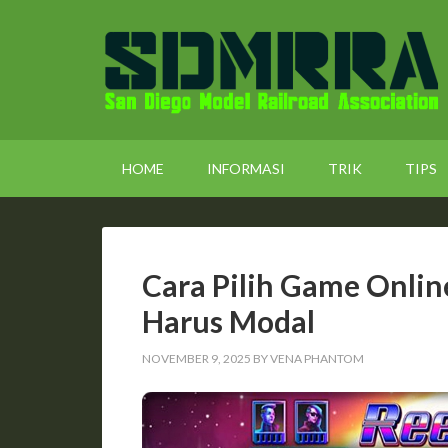
HOME
INFORMASI
TRIK
TIPS
Cara Pilih Game Onlin
Harus Modal
NOVEMBER 9, 2025
BY
VENA PHANTOM