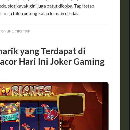
ede, slot kayak gini juga patut dicoba. Tapi tetap
us bisa bikin untung kalau lo main cerdas.
 ONLINE
,
TIPS
,
TRIK
enarik yang Terdapat di
acor Hari Ini Joker Gaming