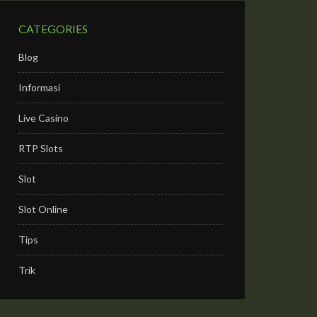
CATEGORIES
Blog
Informasi
Live Casino
RTP Slots
Slot
Slot Online
Tips
Trik