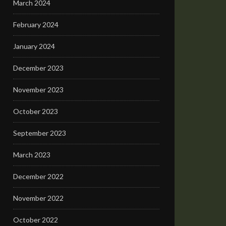
March 2024
February 2024
January 2024
December 2023
November 2023
October 2023
September 2023
March 2023
December 2022
November 2022
October 2022