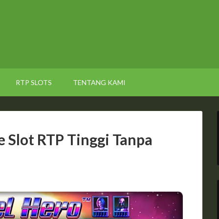
RTP SLOTS
TENTANG KAMI
e Slot RTP Tinggi Tanpa