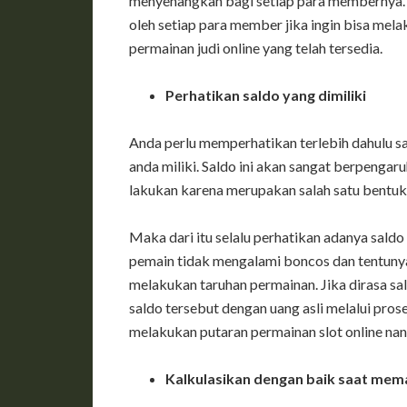
menyenangkan bagi setiap para membernya. B
oleh setiap para member jika ingin bisa mel
permainan judi online yang telah tersedia.
Perhatikan saldo yang dimiliki
Anda perlu memperhatikan terlebih dahulu sa
anda miliki. Saldo ini akan sangat berpenga
lakukan karena merupakan salah satu bentuk
Maka dari itu selalu perhatikan adanya saldo 
pemain tidak mengalami boncos dan tentun
melakukan taruhan permainan. Jika dirasa s
saldo tersebut dengan uang asli melalui pro
melakukan putaran permainan slot online nan
Kalkulasikan dengan baik saat mem