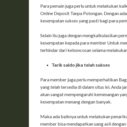
Para pemain juga perlu untuk melakukan kalk
Online Deposit Tanpa Potongan. Dengan adan
kesempatan sukses yang pasti bagi para pema
Selain itu juga dengan mengkalkulasikan pe
kesempatan kepada para member Untuk memp
terhindar dari keboncosan selama melakukan 
Tarik saldo jika telah sukses
Para member juga perlu memperhatikan Bag
yang telah tersedia di dalam situs ini. Anda 
akan sangat mempengaruhi kemenangan yang
kesempatan menang dengan banyak.
Maka ada baiknya untuk melakukan penarikan 
member bisa mendapatkan uang asli dengan n