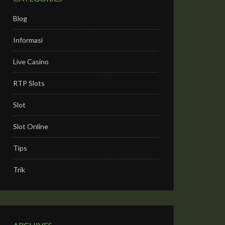
Blog
Informasi
Live Casino
RTP Slots
Slot
Slot Online
Tips
Trik