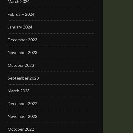
March 2024
February 2024
January 2024
December 2023
November 2023
October 2023
September 2023
March 2023
December 2022
November 2022
October 2022