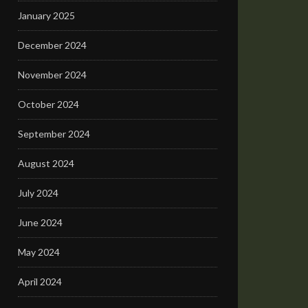
January 2025
December 2024
November 2024
October 2024
September 2024
August 2024
July 2024
June 2024
May 2024
April 2024