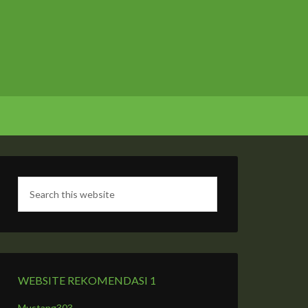
WEBSITE REKOMENDASI 1
Mustang303