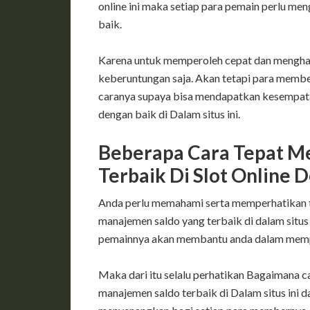
online ini maka setiap para pemain perlu me
baik.
Karena untuk memperoleh cepat dan menghas
keberuntungan saja. Akan tetapi para memb
caranya supaya bisa mendapatkan kesempat
dengan baik di Dalam situs ini.
Beberapa Cara Tepat M
Terbaik Di Slot Online 
Anda perlu memahami serta memperhatikan 
manajemen saldo yang terbaik di dalam situs 
pemainnya akan membantu anda dalam mempero
Maka dari itu selalu perhatikan Bagaimana c
manajemen saldo terbaik di Dalam situs
ini 