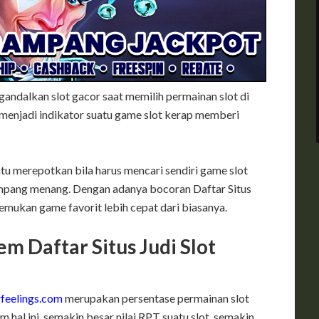
ndalkan slot gacor saat memilih permainan slot di
t menjadi indikator suatu game slot kerap memberi
ntu merepotkan bila harus mencari sendiri game slot
ampang menang. Dengan adanya bocoran Daftar Situs
emukan game favorit lebih cepat dari biasanya.
m Daftar Situs Judi Slot
rfeelings.com
merupakan persentase permainan slot
al ini, semakin besar nilai RPT suatu slot, semakin