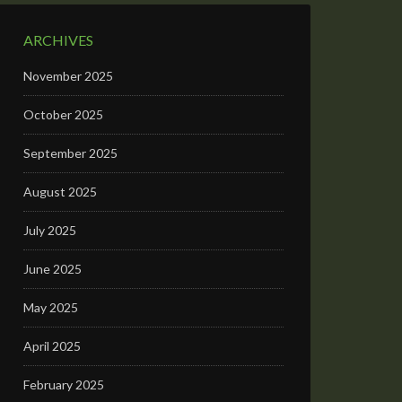
ARCHIVES
November 2025
October 2025
September 2025
August 2025
July 2025
June 2025
May 2025
April 2025
February 2025