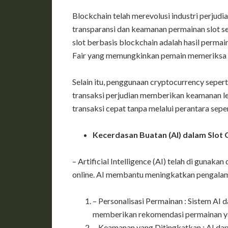
Blockchain telah merevolusi industri perjudia
transparansi dan keamanan permainan slot s
slot berbasis blockchain adalah hasil permai
Fair yang memungkinkan pemain memeriksa k
Selain itu, penggunaan cryptocurrency sepert
transaksi perjudian memberikan keamanan l
transaksi cepat tanpa melalui perantara seper
Kecerdasan Buatan (AI) dalam Slot 
– Artificial Intelligence (AI) telah di gunaka
online. AI membantu meningkatkan pengalam
– Personalisasi Permainan : Sistem AI
memberikan rekomendasi permainan ya
– Keamanan yang Ditingkatkan : AI da