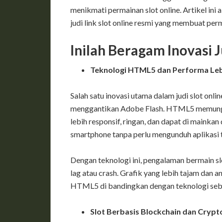
menikmati permainan slot online. Artikel in
judi link slot online resmi yang membuat p
Inilah Beragam Inovasi J
Teknologi HTML5 dan Performa Leb
Salah satu inovasi utama dalam judi slot on
menggantikan Adobe Flash. HTML5 memung
lebih responsif, ringan, dan dapat di mainkan
smartphone tanpa perlu mengunduh aplikasi
Dengan teknologi ini, pengalaman bermain sl
lag atau crash. Grafik yang lebih tajam dan 
HTML5 di bandingkan dengan teknologi seb
Slot Berbasis Blockchain dan Cryp