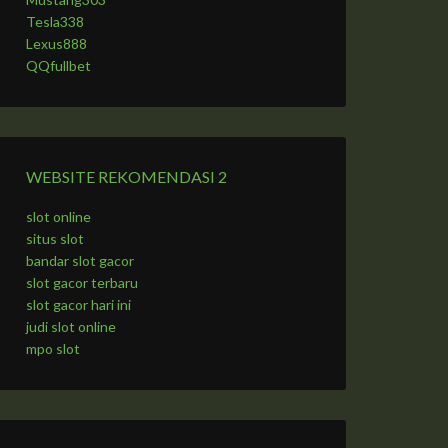
Tesla338
Lexus888
QQfullbet
WEBSITE REKOMENDASI 2
slot online
situs slot
bandar slot gacor
slot gacor terbaru
slot gacor hari ini
judi slot online
mpo slot