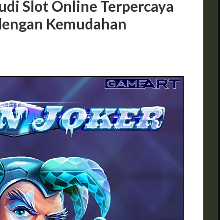
udi Slot Online Terpercaya
dengan Kemudahan