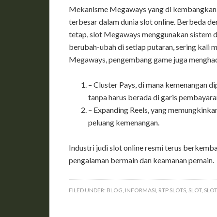
Mekanisme Megaways yang di kembangkan ole
terbesar dalam dunia slot online. Berbeda den
tetap, slot Megaways menggunakan sistem 
berubah-ubah di setiap putaran, sering kali
Megaways, pengembang game juga menghadirka
– Cluster Pays, di mana kemenangan d
tanpa harus berada di garis pembayara
– Expanding Reels, yang memungkinka
peluang kemenangan.
Industri judi slot online resmi terus berke
pengalaman bermain dan keamanan pemain.
FILED UNDER:
BLOG
,
INFORMASI
,
RTP SLOTS
,
SLOT
,
SLOT