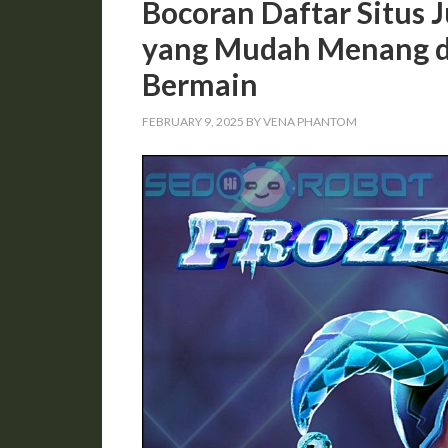
Bocoran Daftar Situs J
yang Mudah Menang 
Bermain
FEBRUARY 9, 2025
BY
VENA PHANTOM